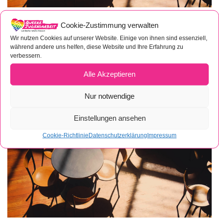
Via Videokonferenz: 9. Runder Tisch „Queere
Cookie-Zustimmung verwalten
Jugendarbeit“
Wir nutzen Cookies auf unserer Website. Einige von ihnen sind essenziell,
18. Januar 2021
während andere uns helfen, diese Website und Ihre Erfahrung zu
verbessern.
Am Dienstag, den 26. Januar 2021 von 18:00 – 20:30 Uhr, wird
die Landesfachstelle Hessen „Queere Jugendarbeit“ ihren
Alle Akzeptieren
nächsten Runden Tisch „Queere Jugendarbeit“ ausrichten. Bei
Weiterlesen...
Nur notwendige
Einstellungen ansehen
Cookie-Richtlinie
Datenschutzerklärung
Impressum