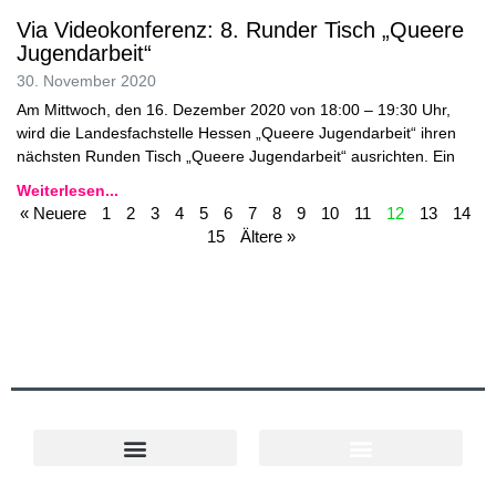
Via Videokonferenz: 8. Runder Tisch „Queere
Jugendarbeit“
30. November 2020
Am Mittwoch, den 16. Dezember 2020 von 18:00 – 19:30 Uhr,
wird die Landesfachstelle Hessen „Queere Jugendarbeit“ ihren
nächsten Runden Tisch „Queere Jugendarbeit“ ausrichten. Ein
Weiterlesen...
« Neuere
1
2
3
4
5
6
7
8
9
10
11
12
13
14
15
Ältere »
Cookie-Richtlinie (EU)
Projekt Ländlicher Raum
Queere Angebote in Hessen