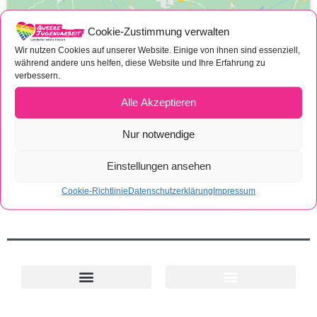
Cookie-Zustimmung verwalten
Wir nutzen Cookies auf unserer Website. Einige von ihnen sind essenziell,
Hier klicken, um die Cookies für diesen
während andere uns helfen, diese Website und Ihre Erfahrung zu
verbessern.
Dienst zu akzeptieren
Alle Akzeptieren
Nur notwendige
Einstellungen ansehen
Cookie-Richtlinie
Datenschutzerklärung
Impressum
Cookie-Richtlinie (EU)
Projekt Ländlicher Raum
Queere Angebote in Hessen