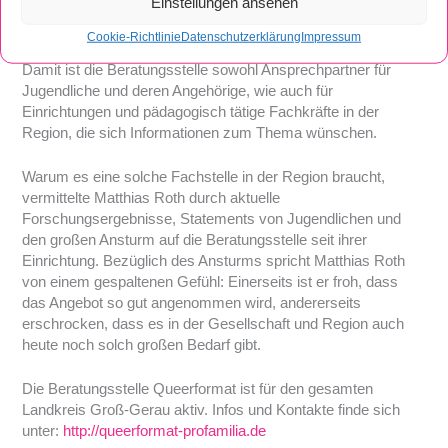
Einstellungen ansehen
Angebote für junge LSBTIQ*-Menschen geschaffen, aber
auch grundsätzlich die Sensibilität für Diskriminierung bzgl.
Cookie-Richtlinie
Datenschutzerklärung
Impressum
Geschlechtlicher und sexueller Orientierung gestärkt werden.
Damit ist die Beratungsstelle sowohl Ansprechpartner für
Jugendliche und deren Angehörige, wie auch für
Einrichtungen und pädagogisch tätige Fachkräfte in der
Region, die sich Informationen zum Thema wünschen.
Warum es eine solche Fachstelle in der Region braucht,
vermittelte Matthias Roth durch aktuelle
Forschungsergebnisse, Statements von Jugendlichen und
den großen Ansturm auf die Beratungsstelle seit ihrer
Einrichtung. Bezüglich des Ansturms spricht Matthias Roth
von einem gespaltenen Gefühl: Einerseits ist er froh, dass
das Angebot so gut angenommen wird, andererseits
erschrocken, dass es in der Gesellschaft und Region auch
heute noch solch großen Bedarf gibt.
Die Beratungsstelle Queerformat ist für den gesamten
Landkreis Groß-Gerau aktiv. Infos und Kontakte finde sich
unter:
http://queerformat-profamilia.de