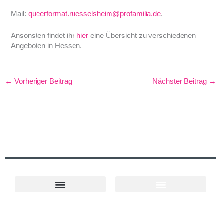
Mail:
queerformat.ruesselsheim@profamilia.de
.
Ansonsten findet ihr
hier
eine Übersicht zu verschiedenen
Angeboten in Hessen.
←
Vorheriger Beitrag
Nächster Beitrag
→
Cookie-Richtlinie (EU)
Projekt Ländlicher Raum
Queere Angebote in Hessen