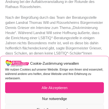
Andrang bei der Auftaktveranstaltung in der Rotunde des
Rathaus Rüsselsheim.
Nach der Begrüßung durch das Team der Beratungsstelle
gaben Landrat Thomas Will und Rüsselsheims Bürgermeister
Dennis Grieser ein Interview zum Thema „Diskriminierung
Heute“. Während Landrat Will seine Hoffnung äußerte, dass
die Einrichtung einer LSBTIQ*-Beratungsstelle in einigen
Jahren nichts Besonderes mehr ist, weil es diese bis dahin
hoffentlich flächendeckend gibt, sagte Bürgermeister Grieser,
dass Schulen, an denen keine LSBTIQ*-Schüler*Innen
sichtbar sind, bzw. sich verstecken müssen, unweigerlich ein
Cookie-Zustimmung verwalten
Problem mit Diskriminierung haben.
Wir nutzen Cookies auf unserer Website. Einige von ihnen sind essenziell,
während andere uns helfen, diese Website und Ihre Erfahrung zu
Einen informativen Beitrag zu LSBTIQ*-gerechter Sprache
verbessern.
und geschlechtlicher und sexueller Vielfalt brachte der
ehemalige Olympia-Stabhochspringer und nun Autor und
Alle Akzeptieren
Coach Balian Buschbaum ein.
Nur notwendige
Anschließend stellten Heike Letmathe und Matthias Roth die
Ziele der Beratungsstelle vor: Durch die Arbeit sollen