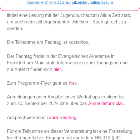
Am Nachmittag gibt es mehrere Workshops und Zeit für
Cookie-Richtlinie
Datenschutzerklärung
Impressum
Austausch und Vernetzung bei Kaffee und Kuchen. Außerdem
findet eine Lesung mit der Jugendbuchautorin Alicia Zett statt,
um auch dem althergebrachten „Medium“ Buch gerecht zu
werden.
Die Teilnahme am Fachtag ist kostenlos.
Der Fachtag findet in der Evangelischen Akademie in
Frankfurt am Main statt. Informationen zum Tagungsort und
zur Anfahrt finden sich
hier
.
Zum Programm-Flyer geht es
hier
.
Anmeldungen unter Angabe eines Workshops erfolgen bis
zum 20. September 2024 bitte über das
Anmeldeformular
.
Ansprechperson in
Laura Seyfang
.
Für die Teilnahme an dieser Veranstaltung ist eine Freistellung
für ehrenamtliches Engagement nach dem HKJGB § 42