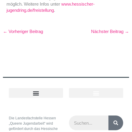
möglich. Weitere Infos unter
www.hessischer-
jugendring.de/freistellung
.
←
Vorheriger Beitrag
Nächster Beitrag
→
Cookie-Richtlinie (EU)
Projekt Ländlicher Raum
Queere Angebote in Hessen
Suche
Die Landesfachstelle Hessen
„Queere Jugendarbeit“ wird
gefördert durch das Hessische