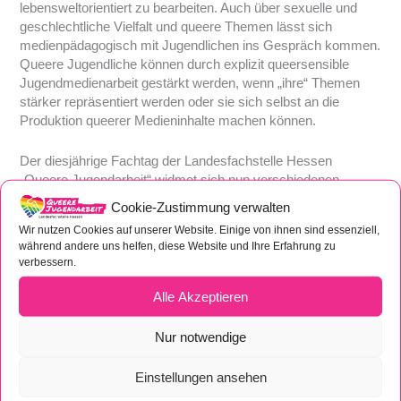
lebensweltorientiert zu bearbeiten. Auch über sexuelle und
geschlechtliche Vielfalt und queere Themen lässt sich
medienpädagogisch mit Jugendlichen ins Gespräch kommen.
Queere Jugendliche können durch explizit queersensible
Jugendmedienarbeit gestärkt werden, wenn „ihre“ Themen
stärker repräsentiert werden oder sie sich selbst an die
Produktion queerer Medieninhalte machen können.
Der diesjährige Fachtag der Landesfachstelle Hessen
„Queere Jugendarbeit“ widmet sich nun verschiedenen
medienpädagogischen Themen. Aber was sind „diese
Cookie-Zustimmung verwalten
Medien“ denn eigentlich? Was ist Medienpädagogik? Und
Wir nutzen Cookies auf unserer Website. Einige von ihnen sind essenziell,
wieso ist das für die queere/queersensible Jugendarbeit
während andere uns helfen, diese Website und Ihre Erfahrung zu
wichtig?
verbessern.
Es geht unter anderem um medienpädagogische Methoden,
Alle Akzeptieren
um Gender & Social Media und um Fragen nach queerer
Repräsentation. Darüber hinaus befasst sich ein Workshop
Nur notwendige
mit praktischen Fragen und Tipps, um ein queeres
Jugendfreizeitangebot zu starten. Der Fachtag beginnt mit
Einstellungen ansehen
einem Vortrag zu queerer/queersensibler Medienpädagogik.